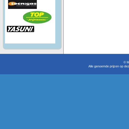
© M
Alle genoemde prijzen op dez