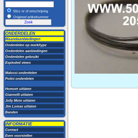
50cc nr of omschrijving
Origineel artikelnummer
ONDERDELEN
Maandaanbiedingen
Onderdelen op merk/type
Onderdelen aanbiedingen
Onderdelen gebruikt
Exploded views
Malossi onderdelen
Polini onderdelen
Homoet uitlaten
Giannelli uitlaten
Jolly Moto uitlaten
Jim Lomas uitlaten
Banden
INFORMATIE
Contact
Even voorstellen