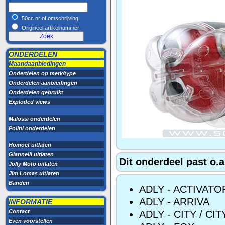
50cc nr of omschrijving
Origineel artikelnummer
ONDERDELEN
Maandaanbiedingen
Onderdelen op merk/type
Onderdelen aanbiedingen
Onderdelen gebruikt
Exploded views
Malossi onderdelen
Polini onderdelen
Homoet uitlaten
Giannelli uitlaten
Dit onderdeel past o.a
Jolly Moto uitlaten
Jim Lomas uitlaten
Banden
ADLY - ACTIVATO
ADLY - ARRIVA
INFORMATIE
Contact
ADLY - CITY / CI
Even voorstellen