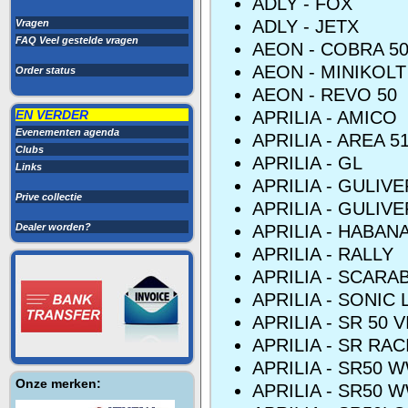
ADLY - FOX
ADLY - JETX
Vragen
FAQ Veel gestelde vragen
AEON - COBRA 5
AEON - MINIKOLT
Order status
AEON - REVO 50
EN VERDER
APRILIA - AMICO
Evenementen agenda
APRILIA - AREA 5
Clubs
APRILIA - GL
Links
APRILIA - GULIVE
Prive collectie
APRILIA - GULIVE
Dealer worden?
APRILIA - HABAN
APRILIA - RALLY
APRILIA - SCARA
APRILIA - SONIC 
APRILIA - SR 50 
APRILIA - SR RA
APRILIA - SR50 
Onze merken:
APRILIA - SR50 