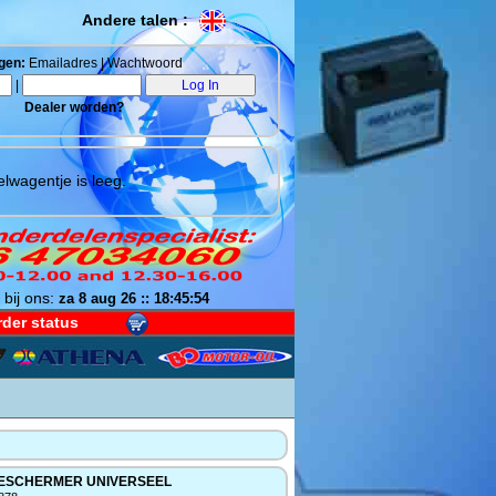
Andere talen :
gen:
Emailadres | Wachtwoord
|
Dealer worden?
lwagentje is leeg.
 bij ons:
za 8 aug 26 :: 18:45:55
der status
ESCHERMER UNIVERSEEL