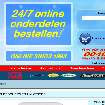
Inlog
Uw winke
Het is nu
en
Nieuw binnen
Aanbiedingen
Weer leverbaar
Or
SEEL
G BESCHERMER UNIVERSEEL
VELG B