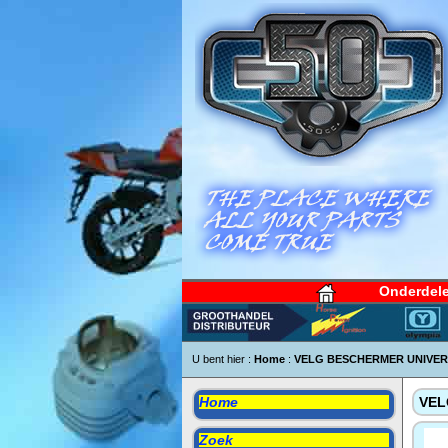
Onderdel
U bent hier :
Home
:
VELG BESCHERMER UNIVER
Home
VEL
Zoek