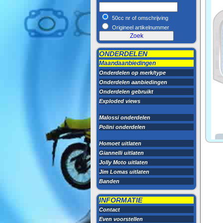
50cc nr of omschrijving
Origineel artikelnummer
ONDERDELEN
Maandaanbiedingen
Onderdelen op merk/type
Onderdelen aanbiedingen
Onderdelen gebruikt
Exploded views
Malossi onderdelen
Polini onderdelen
Homoet uitlaten
Giannelli uitlaten
Jolly Moto uitlaten
Jim Lomas uitlaten
Banden
INFORMATIE
Contact
Even voorstellen