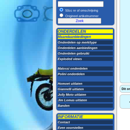
50cc nr of omschrijving
Origineel artikelnummer
ONDERDELEN
Maandaanbiedingen
Onderdelen op merk/type
Onderdelen aanbiedingen
Onderdelen gebruikt
Exploded views
Malossi onderdelen
Polini onderdelen
Homoet uitlaten
Dit o
Giannelli uitlaten
Jolly Moto uitlaten
Jim Lomas uitlaten
Banden
INFORMATIE
Contact
Even voorstellen