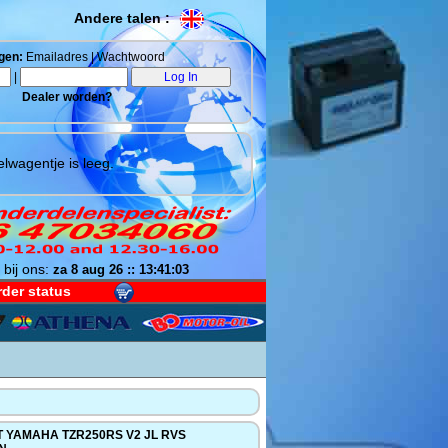
Andere talen :
gen:
Emailadres | Wachtwoord
|
Dealer worden?
lwagentje is leeg.
 bij ons:
za 8 aug 26 :: 13:41:04
der status
T YAMAHA TZR250RS V2 JL RVS