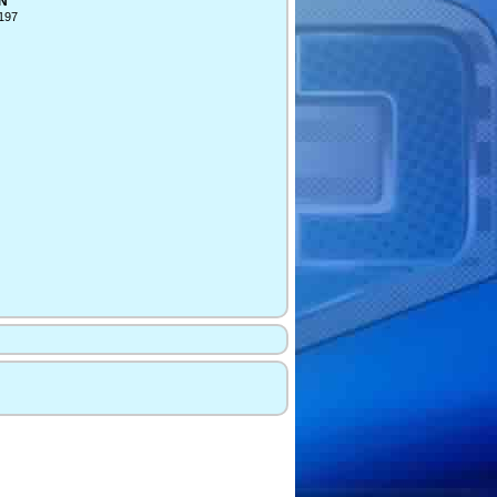
N
8197