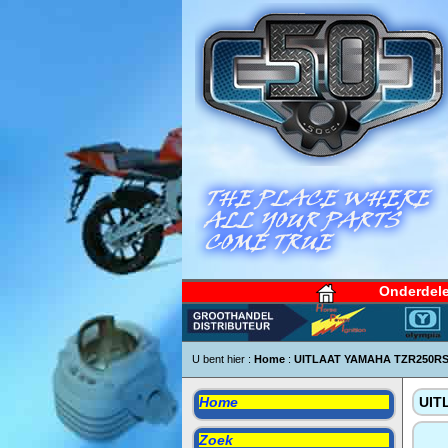
Onderdel
U bent hier :
Home
:
UITLAAT YAMAHA TZR250RS
Home
UIT
Zoek