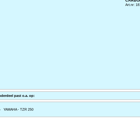
CARBO
Art.nr: 1
nderdeel past o.a. op:
YAMAHA - TZR 250