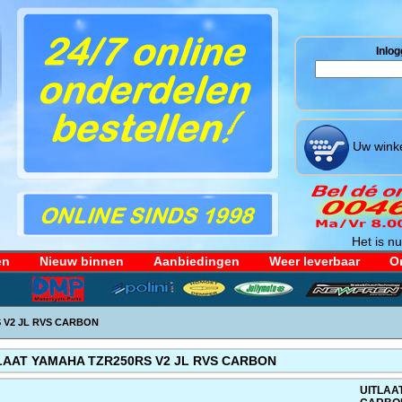
Inlog
Uw winke
Het is nu
en
Nieuw binnen
Aanbiedingen
Weer leverbaar
Or
 V2 JL RVS CARBON
LAAT YAMAHA TZR250RS V2 JL RVS CARBON
UITLAA