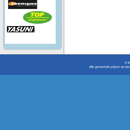
© M
Alle genoemde prijzen op dez