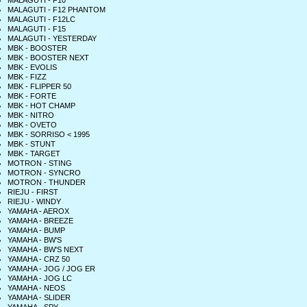
MALAGUTI - F10
MALAGUTI - F12 PHANTOM
MALAGUTI - F12LC
MALAGUTI - F15
MALAGUTI - YESTERDAY
MBK - BOOSTER
MBK - BOOSTER NEXT
MBK - EVOLIS
MBK - FIZZ
MBK - FLIPPER 50
MBK - FORTE
MBK - HOT CHAMP
MBK - NITRO
MBK - OVETO
MBK - SORRISO < 1995
MBK - STUNT
MBK - TARGET
MOTRON - STING
MOTRON - SYNCRO
MOTRON - THUNDER
RIEJU - FIRST
RIEJU - WINDY
YAMAHA - AEROX
YAMAHA - BREEZE
YAMAHA - BUMP
YAMAHA - BW'S
YAMAHA - BW'S NEXT
YAMAHA - CRZ 50
YAMAHA - JOG / JOG ER
YAMAHA - JOG LC
YAMAHA - NEOS
YAMAHA - SLIDER