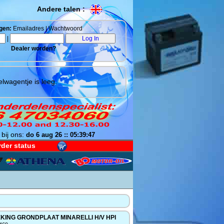
Andere talen :
gen:
Emailadres | Wachtwoord
|
Dealer worden?
lwagentje is leeg.
 bij ons:
do 6 aug 26 :: 05:39:48
der status
KING GRONDPLAAT MINARELLI H/V HPI