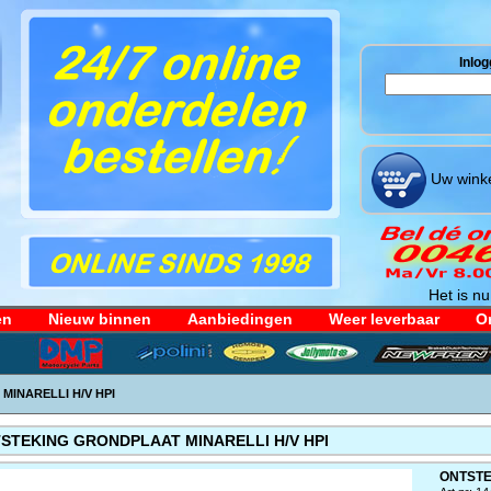
Inlog
Uw winke
Het is nu
en
Nieuw binnen
Aanbiedingen
Weer leverbaar
Or
INARELLI H/V HPI
STEKING GRONDPLAAT MINARELLI H/V HPI
ONTSTE