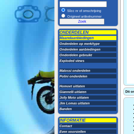
50cc nr of omschrijving
Origineel artikelnummer
ONDERDELEN
Maandaanbiedingen
Onderdelen op merk/type
Onderdelen aanbiedingen
Onderdelen gebruikt
Exploded views
Malossi onderdelen
Polini onderdelen
Homoet uitlaten
Dit o
Giannelli uitlaten
Jolly Moto uitlaten
Jim Lomas uitlaten
Banden
INFORMATIE
Contact
Even voorstellen