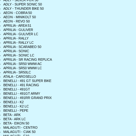
ADLY - SILVER FOX 50
ADLY - SUPER SONIC 50
ADLY - THUNDER BIKE 50
AEON - COBRA 50
AEON - MINIKOLT 50
AEON - REVO 50
APRILIA - AREA 51
APRILIA - GULIVER
APRILIA - GULIVER LC
APRILIA - RALLY
APRILIA - RALLY LC
APRILIA - SCARABEO 50
APRILIA - SONIC
APRILIA - SONIC LC
APRILIA - SR RACING REPLICA
APRILIA - SR50 WWW AC
APRILIA - SR50 WWW LC
APRILIA - SR50LC
ATALA - CAROSELLO
BENELLI - 491 GT SUPER BIKE
BENELLI - 491 RACING
BENELLI - 491GT
BENELLI - 491GT ARMY
BENELLI - 491RR GRAND PRIX
BENELLI - K2
BENELLI - K2 LC
BENELLI - PEPE
BETA - ARK
BETA - ARK LC
BETA - EIKON 50
MALAGUTI - CENTRO
MALAGUTI - CIAK 50