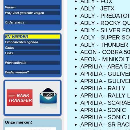
ADLY - FOX
ADLY - JETX
Vragen
FAQ Veel gestelde vragen
ADLY - PREDATO
ADLY - ROCKY Q
Order status
ADLY - SILVER FO
EN VERDER
ADLY - SUPER SO
Evenementen agenda
ADLY - THUNDER 
Clubs
AEON - COBRA 5
Links
AEON - MINIKOLT
Prive collectie
APRILIA - AREA 5
Dealer worden?
APRILIA - GULIVE
APRILIA - GULIVE
APRILIA - RALLY
APRILIA - RALLY 
APRILIA - SCARA
APRILIA - SONIC
APRILIA - SONIC 
Onze merken:
APRILIA - SR RA