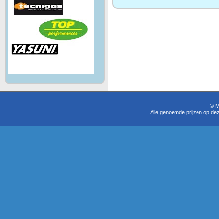
© M
Alle genoemde prijzen op dez