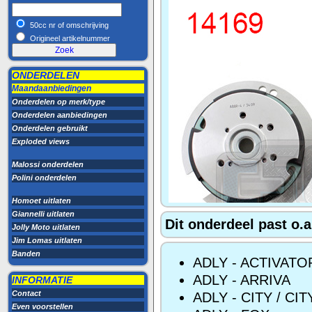
50cc nr of omschrijving
Origineel artikelnummer
ONDERDELEN
Maandaanbiedingen
Onderdelen op merk/type
Onderdelen aanbiedingen
Onderdelen gebruikt
Exploded views
Malossi onderdelen
Polini onderdelen
Homoet uitlaten
Giannelli uitlaten
Dit onderdeel past o.a
Jolly Moto uitlaten
Jim Lomas uitlaten
Banden
ADLY - ACTIVATO
ADLY - ARRIVA
INFORMATIE
Contact
ADLY - CITY / CI
Even voorstellen