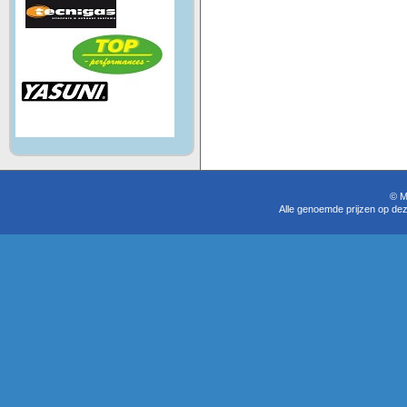
© M
Alle genoemde prijzen op dez