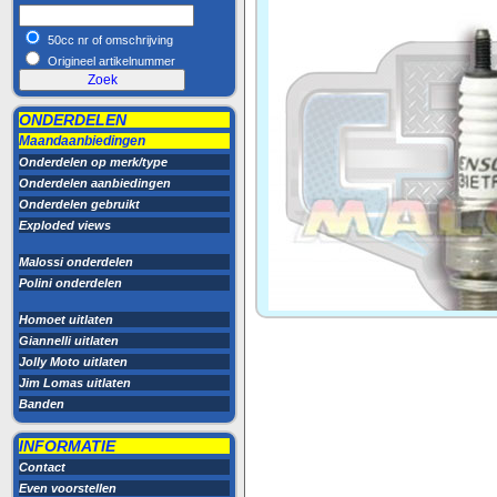
50cc nr of omschrijving
Origineel artikelnummer
ONDERDELEN
Maandaanbiedingen
Onderdelen op merk/type
Onderdelen aanbiedingen
Onderdelen gebruikt
Exploded views
Malossi onderdelen
Polini onderdelen
Homoet uitlaten
Giannelli uitlaten
Jolly Moto uitlaten
Jim Lomas uitlaten
Banden
INFORMATIE
Contact
Even voorstellen