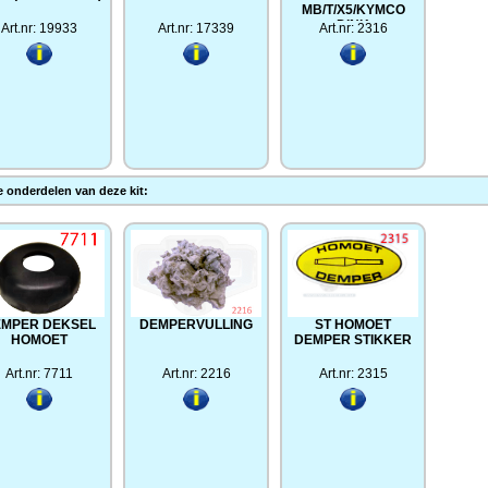
MB/T/X5/KYMCO
DINK
Art.nr: 19933
Art.nr: 17339
Art.nr: 2316
 onderdelen van deze kit:
MPER DEKSEL
DEMPERVULLING
ST HOMOET
HOMOET
DEMPER STIKKER
Art.nr: 7711
Art.nr: 2216
Art.nr: 2315