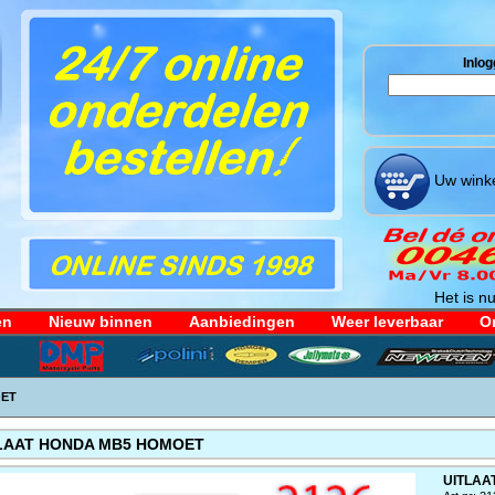
Inlog
Uw winke
Het is nu
en
Nieuw binnen
Aanbiedingen
Weer leverbaar
Or
OET
LAAT HONDA MB5 HOMOET
UITLAA