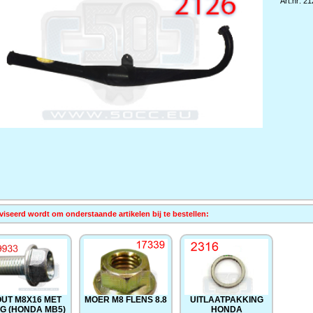
Art.nr: 2
iseerd wordt om onderstaande artikelen bij te bestellen:
UT M8X16 MET
MOER M8 FLENS 8.8
UITLAATPAKKING
NG (HONDA MB5)
HONDA