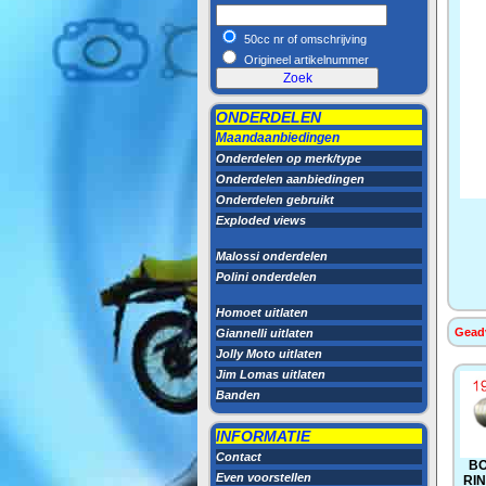
50cc nr of omschrijving
Origineel artikelnummer
ONDERDELEN
Maandaanbiedingen
Onderdelen op merk/type
Onderdelen aanbiedingen
Onderdelen gebruikt
Exploded views
Malossi onderdelen
Polini onderdelen
Homoet uitlaten
Geadv
Giannelli uitlaten
Jolly Moto uitlaten
Jim Lomas uitlaten
Banden
INFORMATIE
Contact
BO
Even voorstellen
RI