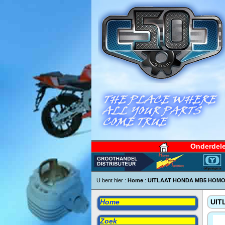
Onderdel
U bent hier :
Home
:
UITLAAT HONDA MB5 HOM
Home
UIT
Zoek