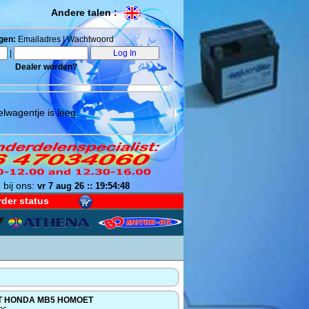
Andere talen :
gen:
Emailadres | Wachtwoord
|
Dealer worden?
lwagentje is leeg.
 bij ons:
vr 7 aug 26 :: 19:54:48
der status
T HONDA MB5 HOMOET