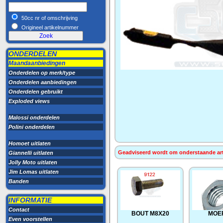
50cc nr of omschrijving
Origineel artikelnummer
ONDERDELEN
Maandaanbiedingen
Onderdelen op merk/type
Onderdelen aanbiedingen
Onderdelen gebruikt
Exploded views
Malossi onderdelen
Polini onderdelen
Homoet uitlaten
Geadviseerd wordt om onderstaande artik
Giannelli uitlaten
Jolly Moto uitlaten
Jim Lomas uitlaten
Banden
INFORMATIE
Contact
BOUT M8X20
MOE
Even voorstellen