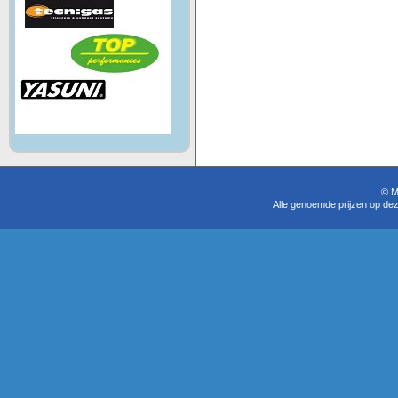
© M
Alle genoemde prijzen op dez