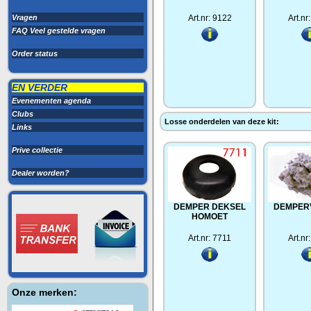
Vragen
Art.nr: 9122
Art.nr
FAQ Veel gestelde vragen
Order status
EN VERDER
Evenementen agenda
Clubs
Losse onderdelen van deze kit:
Links
Prive collectie
Dealer worden?
DEMPER DEKSEL
DEMPER
HOMOET
Art.nr: 7711
Art.nr
Onze merken: