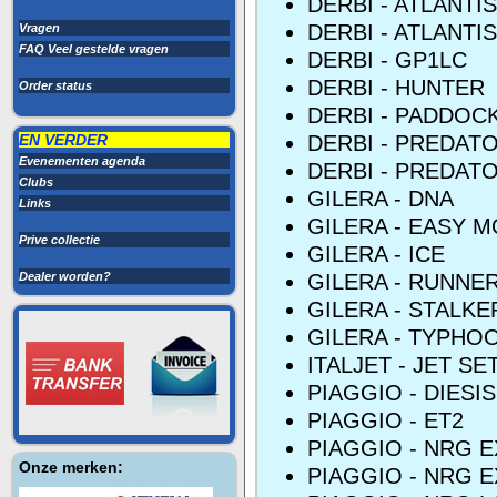
DERBI - ATLANTI
DERBI - ATLANTIS
Vragen
FAQ Veel gestelde vragen
DERBI - GP1LC
DERBI - HUNTER
Order status
DERBI - PADDOC
EN VERDER
DERBI - PREDAT
Evenementen agenda
DERBI - PREDAT
Clubs
GILERA - DNA
Links
GILERA - EASY 
Prive collectie
GILERA - ICE
Dealer worden?
GILERA - RUNNER
GILERA - STALKE
GILERA - TYPHO
ITALJET - JET SE
PIAGGIO - DIESIS
PIAGGIO - ET2
PIAGGIO - NRG 
Onze merken:
PIAGGIO - NRG 