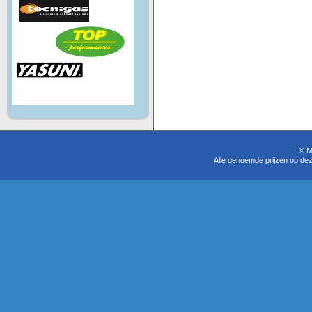
© M
Alle genoemde prijzen op dez