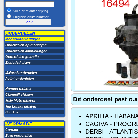
50cc nr of omschrijving
Origineel artikelnummer
ONDERDELEN
Maandaanbiedingen
Onderdelen op merk/type
Onderdelen aanbiedingen
Onderdelen gebruikt
Exploded views
Malossi onderdelen
Polini onderdelen
Homoet uitlaten
Giannelli uitlaten
Dit onderdeel past o.a
Jolly Moto uitlaten
Jim Lomas uitlaten
Banden
APRILIA - HABAN
CAGIVA - PROGR
INFORMATIE
Contact
DERBI - ATLANTI
Even voorstellen