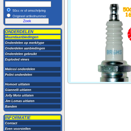
50cc nr of omschrijving
Origineel artikelnummer
ONDERDELEN
Maandaanbiedingen
Onderdelen op merk/type
Onderdelen aanbiedingen
Onderdelen gebruikt
Exploded views
Malossi onderdelen
Polini onderdelen
Homoet uitlaten
Giannelli uitlaten
Jolly Moto uitlaten
Jim Lomas uitlaten
Banden
INFORMATIE
Contact
Even voorstellen