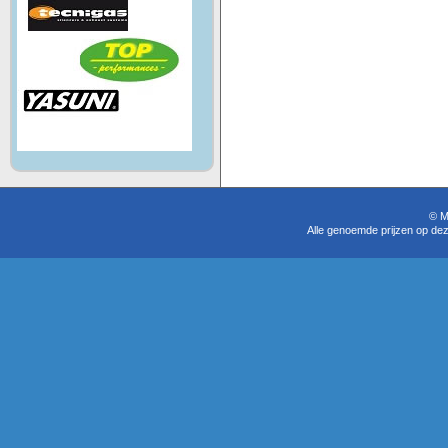
© M
Alle genoemde prijzen op dez