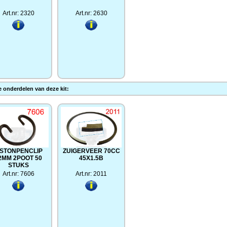
Art.nr: 2320
Art.nr: 2630
 onderdelen van deze kit:
ISTONPENCLIP
ZUIGERVEER 70CC
2MM 2POOT 50
45X1.5B
STUKS
Art.nr: 7606
Art.nr: 2011