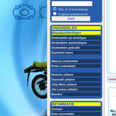
50cc nr of omschrijving
Origineel artikelnummer
ONDERDELEN
Maandaanbiedingen
Onderdelen op merk/type
Onderdelen aanbiedingen
Onderdelen gebruikt
Exploded views
Malossi onderdelen
Polini onderdelen
Homoet uitlaten
Geadv
Giannelli uitlaten
Jolly Moto uitlaten
Jim Lomas uitlaten
Banden
INFORMATIE
Contact
N.
Even voorstellen
HO