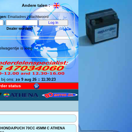
Andere talen :
gen:
Emailadres | Wachtwoord
|
Dealer worden?
lwagentje is leeg.
 bij ons:
zo 9 aug 26 :: 11:30:23
der status
 HONDA/PUCH 70CC 45MM C ATHENA