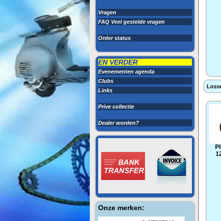
Vragen
FAQ Veel gestelde vragen
Order status
EN VERDER
Evenementen agenda
Clubs
Losse
Links
Prive collectie
Dealer worden?
P
1
Onze merken: