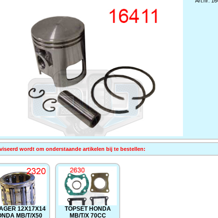
Art.nr: 1
iseerd wordt om onderstaande artikelen bij te bestellen:
LAGER 12X17X14
TOPSET HONDA
NDA MB/T/X50
MB/T/X 70CC