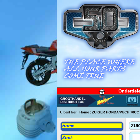
Onderdel
U bent hier :
Home
:
ZUIGER HONDA/PUCH 70CC
Home
ZUI
Zoek