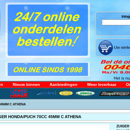
Inlog
Uw winke
Het is nu
en
Nieuw binnen
Aanbiedingen
Weer leverbaar
Or
 45MM C ATHENA
GER HONDA/PUCH 70CC 45MM C ATHENA
ZUIGER