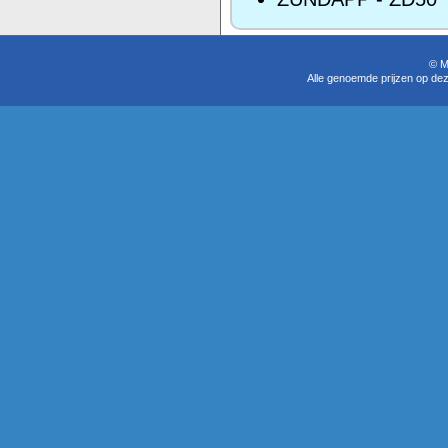
© M
Alle genoemde prijzen op dez