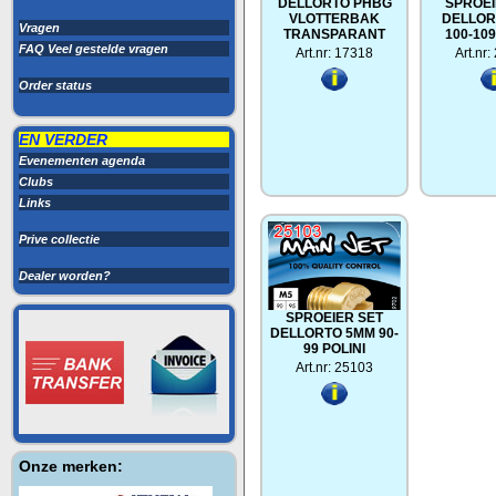
DELLORTO PHBG
SPROEI
VLOTTERBAK
DELLOR
Vragen
TRANSPARANT
100-109
FAQ Veel gestelde vragen
Art.nr: 17318
Art.nr
Order status
EN VERDER
Evenementen agenda
Clubs
Links
Prive collectie
Dealer worden?
SPROEIER SET
DELLORTO 5MM 90-
99 POLINI
Art.nr: 25103
Onze merken: