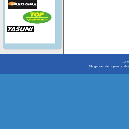
© M
Alle genoemde prijzen op dez