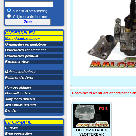
50cc nr of omschrijving
Origineel artikelnummer
ONDERDELEN
Maandaanbiedingen
Onderdelen op merk/type
Onderdelen aanbiedingen
Onderdelen gebruikt
Exploded views
Malossi onderdelen
Polini onderdelen
Homoet uitlaten
Geadviseerd wordt om onderstaande artik
Giannelli uitlaten
Jolly Moto uitlaten
Jim Lomas uitlaten
Banden
INFORMATIE
Contact
DELLORTO PHBG
Even voorstellen
VLOTTERBAK