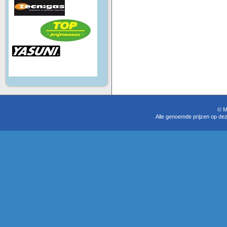
© M
Alle genoemde prijzen op dez