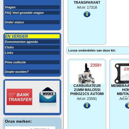
TRANSPARANT
Vragen
Art.nr: 17318
FAQ Veel gestelde vragen
Order status
EN VERDER
Evenementen agenda
Clubs
Losse onderdelen van deze kit:
Links
Prive collectie
Dealer worden?
CARBURATEUR
MEMBRAA
21MM MALOSSI
HO
PHBG21CS AUTOMI
MB/T/X
GR
Art.nr: 23591
Art.nr
Onze merken: