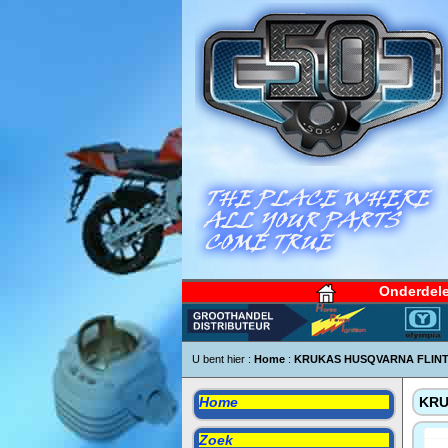
Onderdel
U bent hier :
Home
:
KRUKAS HUSQVARNA FLINT
Home
KRU
Zoek