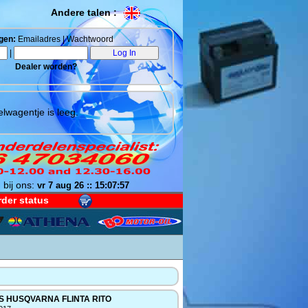
Andere talen :
gen:
Emailadres | Wachtwoord
|
Dealer worden?
lwagentje is leeg.
 bij ons:
vr 7 aug 26 :: 15:07:58
der status
 HUSQVARNA FLINTA RITO