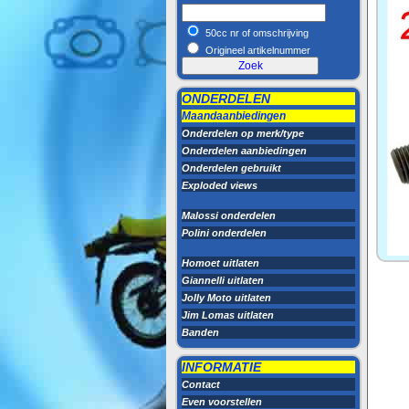
50cc nr of omschrijving
Origineel artikelnummer
ONDERDELEN
Maandaanbiedingen
Onderdelen op merk/type
Onderdelen aanbiedingen
Onderdelen gebruikt
Exploded views
Malossi onderdelen
Polini onderdelen
Homoet uitlaten
Giannelli uitlaten
Jolly Moto uitlaten
Jim Lomas uitlaten
Banden
INFORMATIE
Contact
Even voorstellen