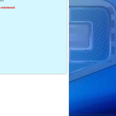
9017
d onbekend!