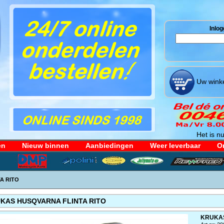
Inlog
Uw winke
Het is nu
en
Nieuw binnen
Aanbiedingen
Weer leverbaar
Or
A RITO
KAS HUSQVARNA FLINTA RITO
KRUKAS