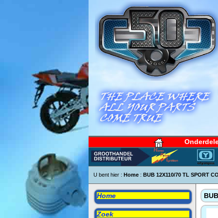
Onderdel
U bent hier :
Home
:
BUB 12X110/70 TL SPORT C
Home
BUB
Zoek