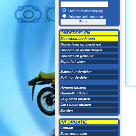
50cc nr of omschrijving
Origineel artikelnummer
ONDERDELEN
Maandaanbiedingen
Onderdelen op merk/type
Onderdelen aanbiedingen
Onderdelen gebruikt
Exploded views
Malossi onderdelen
Polini onderdelen
Homoet uitlaten
Giannelli uitlaten
Jolly Moto uitlaten
Jim Lomas uitlaten
Banden
INFORMATIE
Contact
Even voorstellen