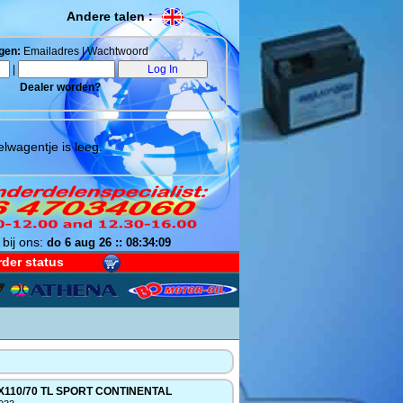
Andere talen :
gen:
Emailadres | Wachtwoord
|
Dealer worden?
lwagentje is leeg.
 bij ons:
do 6 aug 26 :: 08:34:10
der status
X110/70 TL SPORT CONTINENTAL