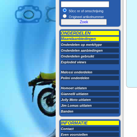
50cc nr of omschrijving
Origineel artikelnummer
ONDERDELEN
Maandaanbiedingen
Onderdelen op merk/type
Onderdelen aanbiedingen
Onderdelen gebruikt
Exploded views
Malossi onderdelen
Polini onderdelen
Homoet uitlaten
Giannelli uitlaten
Jolly Moto uitlaten
Jim Lomas uitlaten
Banden
INFORMATIE
Contact
Even voorstellen