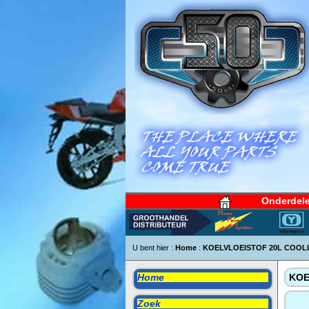
Onderdel
U bent hier :
Home
:
KOELVLOEISTOF 20L COOLL
Home
KOE
Zoek