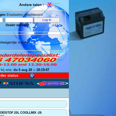
Andere talen :
gen:
Emailadres | Wachtwoord
|
Dealer worden?
lwagentje is leeg.
 bij ons:
do 6 aug 26 :: 18:19:48
der status
OEISTOF 20L COOLLMIX -26