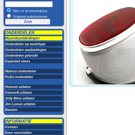
50cc nr of omschrijving
Origineel artikelnummer
ONDERDELEN
Maandaanbiedingen
Onderdelen op merk/type
Onderdelen aanbiedingen
Onderdelen gebruikt
Exploded views
Malossi onderdelen
Polini onderdelen
Homoet uitlaten
Giannelli uitlaten
Jolly Moto uitlaten
Jim Lomas uitlaten
Banden
INFORMATIE
Contact
Even voorstellen