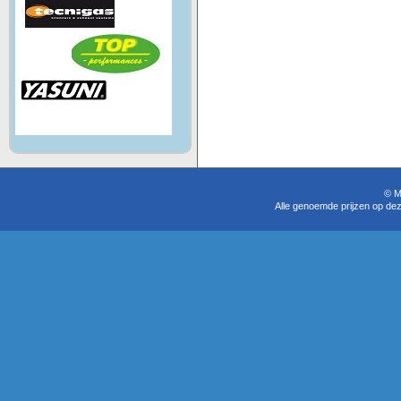
© M
Alle genoemde prijzen op dez