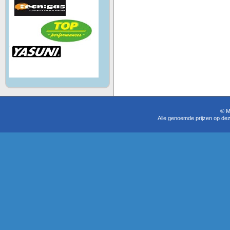
© M
Alle genoemde prijzen op dez