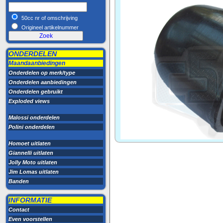
50cc nr of omschrijving
Origineel artikelnummer
ONDERDELEN
Maandaanbiedingen
Onderdelen op merk/type
Onderdelen aanbiedingen
Onderdelen gebruikt
Exploded views
Malossi onderdelen
Polini onderdelen
Homoet uitlaten
Giannelli uitlaten
Jolly Moto uitlaten
Jim Lomas uitlaten
Banden
INFORMATIE
Contact
Even voorstellen