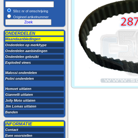
50cc nr of omschrijving
Origineel artikelnummer
ONDERDELEN
Maandaanbiedingen
Onderdelen op merk/type
Onderdelen aanbiedingen
Onderdelen gebruikt
Exploded views
Malossi onderdelen
Polini onderdelen
Homoet uitlaten
Giannelli uitlaten
Jolly Moto uitlaten
Jim Lomas uitlaten
Banden
INFORMATIE
Contact
Even voorstellen