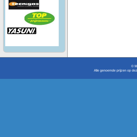
© M
Alle genoemde prijzen op dez