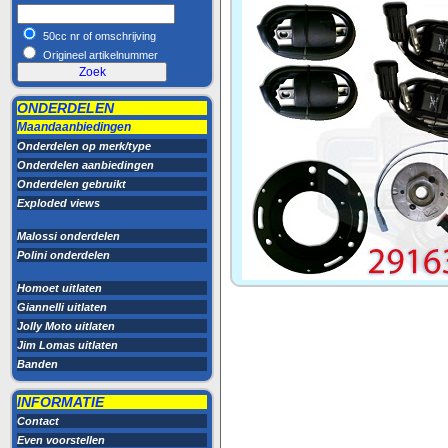
50cc nr of omschrijving
Origineel artikelnummer
ONDERDELEN
Maandaanbiedingen
Onderdelen op merk/type
Onderdelen aanbiedingen
Onderdelen gebruikt
Exploded views
Malossi onderdelen
Polini onderdelen
Homoet uitlaten
Giannelli uitlaten
Jolly Moto uitlaten
Jim Lomas uitlaten
Banden
INFORMATIE
Contact
Even voorstellen