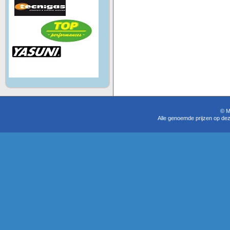
© M
Alle genoemde prijzen op dez