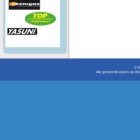
© M
Alle genoemde prijzen op dez