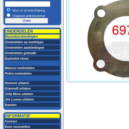
50cc nr of omschrijving
Origineel artikelnummer
ONDERDELEN
Maandaanbiedingen
Onderdelen op merk/type
Onderdelen aanbiedingen
Onderdelen gebruikt
Exploded views
Malossi onderdelen
Polini onderdelen
Homoet uitlaten
Giannelli uitlaten
Jolly Moto uitlaten
Jim Lomas uitlaten
Banden
INFORMATIE
Contact
Even voorstellen