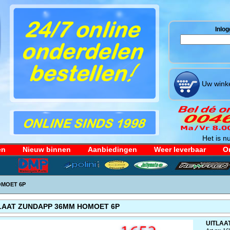
Inlog
Uw winke
Het is nu
en
Nieuw binnen
Aanbiedingen
Weer leverbaar
Or
OMOET 6P
LAAT ZUNDAPP 36MM HOMOET 6P
UITLAA