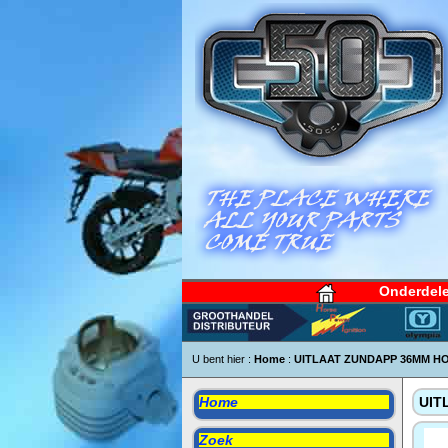
Onderdel
U bent hier :
Home
:
UITLAAT ZUNDAPP 36MM H
Home
UIT
Zoek