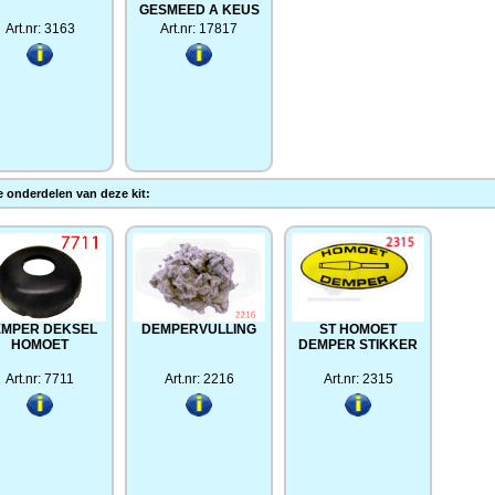
GESMEED A KEUS
Art.nr: 3163
Art.nr: 17817
 onderdelen van deze kit:
MPER DEKSEL
DEMPERVULLING
ST HOMOET
HOMOET
DEMPER STIKKER
Art.nr: 7711
Art.nr: 2216
Art.nr: 2315