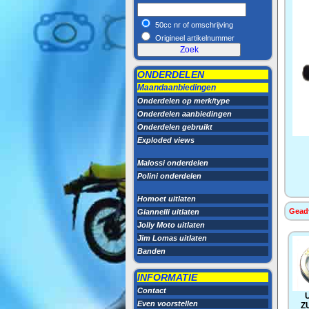
50cc nr of omschrijving
Origineel artikelnummer
ONDERDELEN
Maandaanbiedingen
Onderdelen op merk/type
Onderdelen aanbiedingen
Onderdelen gebruikt
Exploded views
Malossi onderdelen
Polini onderdelen
Homoet uitlaten
Geadv
Giannelli uitlaten
Jolly Moto uitlaten
Jim Lomas uitlaten
Banden
INFORMATIE
Contact
Even voorstellen
Z