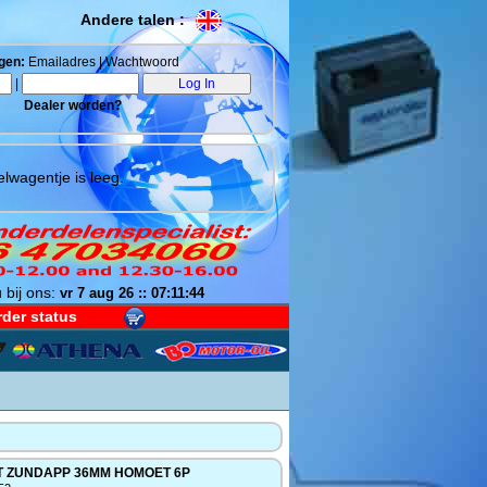
Andere talen :
gen:
Emailadres | Wachtwoord
|
Dealer worden?
lwagentje is leeg.
 bij ons:
vr 7 aug 26 :: 07:11:45
der status
T ZUNDAPP 36MM HOMOET 6P