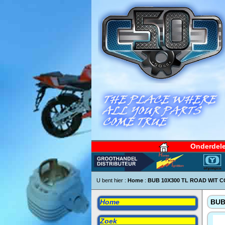
Onderdel
U bent hier :
Home
:
BUB 10X300 TL ROAD WIT 
Home
BUB
Zoek