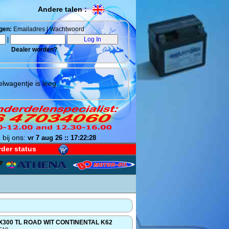
Andere talen :
gen:
Emailadres | Wachtwoord
|
Dealer worden?
lwagentje is leeg.
 bij ons:
vr 7 aug 26 :: 17:22:29
der status
X300 TL ROAD WIT CONTINENTAL K62