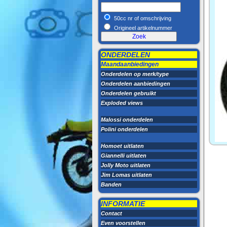
50cc nr of omschrijving
Origineel artikelnummer
ONDERDELEN
Maandaanbiedingen
Onderdelen op merk/type
Onderdelen aanbiedingen
Onderdelen gebruikt
Exploded views
Malossi onderdelen
Polini onderdelen
Homoet uitlaten
Giannelli uitlaten
Jolly Moto uitlaten
Jim Lomas uitlaten
Banden
INFORMATIE
Contact
Even voorstellen