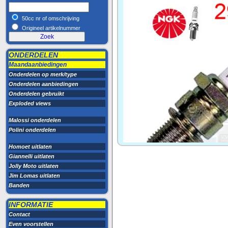
50cc nr of omschrijving
Origineel artikelnummer
ONDERDELEN
Maandaanbiedingen
Onderdelen op merk/type
Onderdelen aanbiedingen
Onderdelen gebruikt
Exploded views
Malossi onderdelen
Polini onderdelen
Homoet uitlaten
Giannelli uitlaten
Jolly Moto uitlaten
Jim Lomas uitlaten
Banden
INFORMATIE
Contact
Even voorstellen