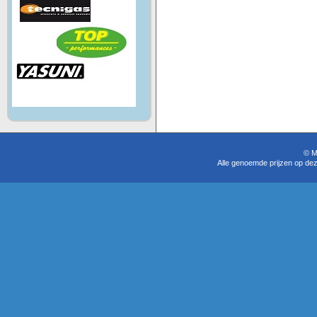
© M
Alle genoemde prijzen op dez