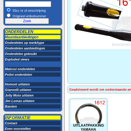
50cc nr of omschrijving
Origineel artikelnummer
ONDERDELEN
Maandaanbiedingen
Onderdelen op merk/type
Onderdelen aanbiedingen
Onderdelen gebruikt
Exploded views
Malossi onderdelen
Polini onderdelen
Homoet uitlaten
Geadviseerd wordt om onderstaande artik
Giannelli uitlaten
Jolly Moto uitlaten
Jim Lomas uitlaten
Banden
INFORMATIE
Contact
UITLAATPAKKING
Even voorstellen
YAMAHA