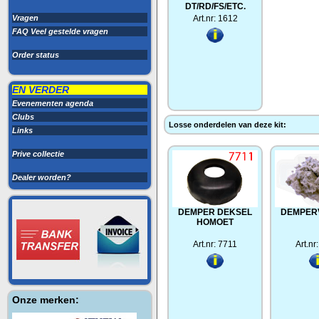
DT/RD/FS/ETC.
Vragen
Art.nr: 1612
FAQ Veel gestelde vragen
Order status
EN VERDER
Evenementen agenda
Clubs
Losse onderdelen van deze kit:
Links
Prive collectie
Dealer worden?
DEMPER DEKSEL
DEMPER
HOMOET
Art.nr: 7711
Art.nr
Onze merken: