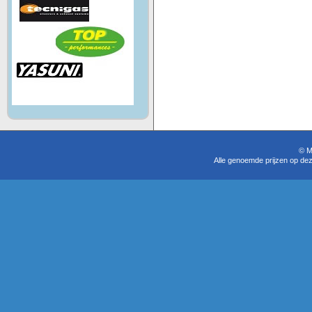
© M
Alle genoemde prijzen op dez