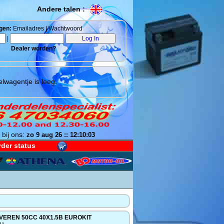
Andere talen :
gen:
Emailadres | Wachtwoord
|
Dealer worden?
lwagentje is leeg.
 bij ons:
zo 9 aug 26 :: 12:10:04
der status
VEREN 50CC 40X1.5B EUROKIT