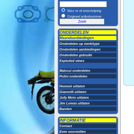
50cc nr of omschrijving
Origineel artikelnummer
ONDERDELEN
Maandaanbiedingen
Onderdelen op merk/type
Onderdelen aanbiedingen
Onderdelen gebruikt
Exploded views
Malossi onderdelen
Polini onderdelen
Homoet uitlaten
Giannelli uitlaten
Jolly Moto uitlaten
Jim Lomas uitlaten
Banden
INFORMATIE
Contact
Even voorstellen