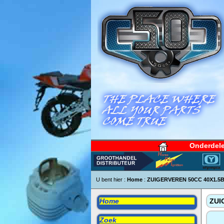
Onderdel
U bent hier :
Home
:
ZUIGERVEREN 50CC 40X1.5
Home
ZUI
Zoek