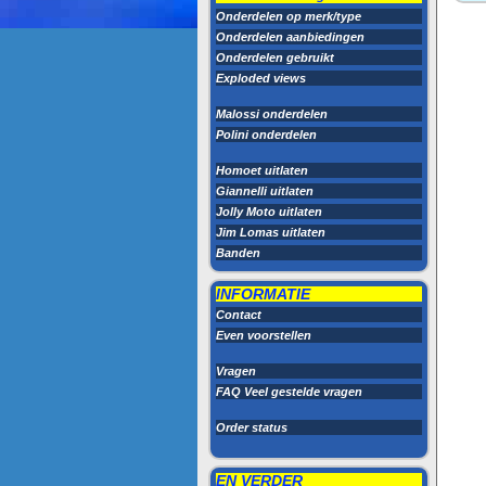
Onderdelen op merk/type
Onderdelen aanbiedingen
Onderdelen gebruikt
Exploded views
Malossi onderdelen
Polini onderdelen
Homoet uitlaten
Giannelli uitlaten
Jolly Moto uitlaten
Jim Lomas uitlaten
Banden
INFORMATIE
Contact
Even voorstellen
Vragen
FAQ Veel gestelde vragen
Order status
EN VERDER