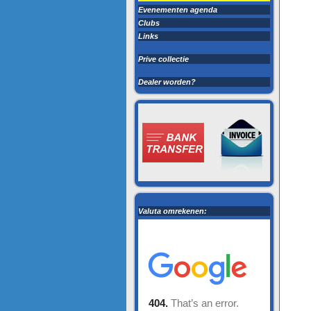
Evenementen agenda
Clubs
Links
Prive collectie
Dealer worden?
Valuta omrekenen: