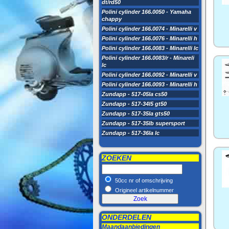
dt/rd50
Polini cylinder 166.0050 - Yamaha
chappy
Polini cylinder 166.0074 - Minarelli v
Polini cylinder 166.0076 - Minarelli h
Polini cylinder 166.0083 - Minarelli lc
Polini cylinder 166.0083/r - Minareli
lc
Polini cylinder 166.0092 - Minarelli v
Polini cylinder 166.0093 - Minarelli h
Zundapp - 517-05la cs50
Zundapp - 517-34l5 gt50
Zundapp - 517-35la gts50
Zundapp - 517-35lb supersport
Zundapp - 517-36la lc
ZOEKEN
50cc nr of omschrijving
Origineel artikelnummer
ONDERDELEN
Maandaanbiedingen