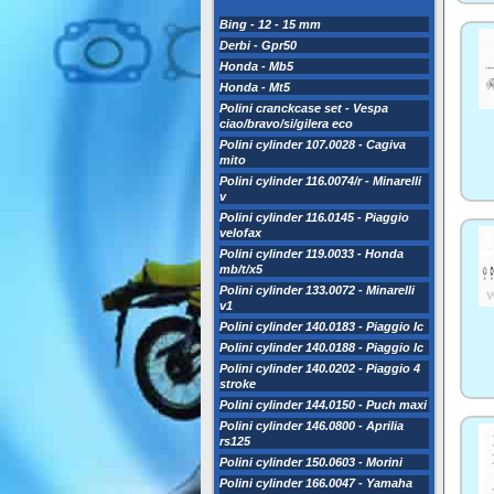
Bing - 12 - 15 mm
Derbi - Gpr50
Honda - Mb5
Honda - Mt5
Polini cranckcase set - Vespa
ciao/bravo/si/gilera eco
Polini cylinder 107.0028 - Cagiva
mito
Polini cylinder 116.0074/r - Minarelli
v
Polini cylinder 116.0145 - Piaggio
velofax
Polini cylinder 119.0033 - Honda
mb/t/x5
Polini cylinder 133.0072 - Minarelli
v1
Polini cylinder 140.0183 - Piaggio lc
Polini cylinder 140.0188 - Piaggio lc
Polini cylinder 140.0202 - Piaggio 4
stroke
Polini cylinder 144.0150 - Puch maxi
Polini cylinder 146.0800 - Aprilia
rs125
Polini cylinder 150.0603 - Morini
Polini cylinder 166.0047 - Yamaha