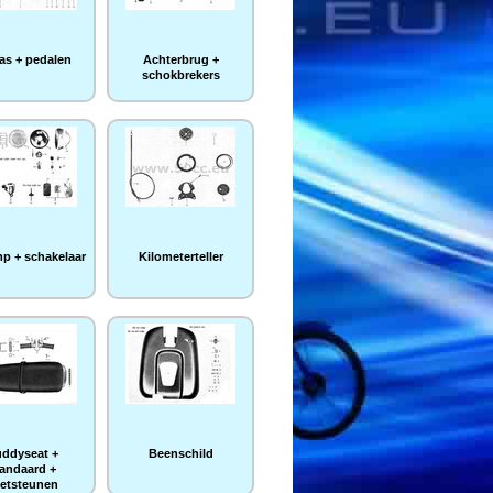
as + pedalen
Achterbrug +
schokbrekers
p + schakelaar
Kilometerteller
ddyseat +
Beenschild
tandaard +
etsteunen