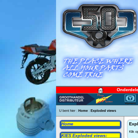
Onderdel
U bent hier :
Home
:
Exploded views
Home
Expl
Klik 
KIES Exploded views: