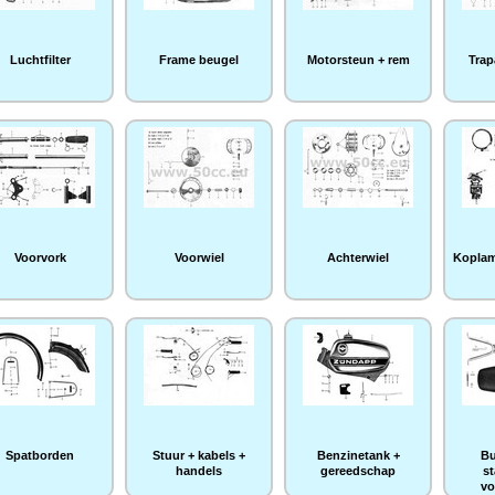
Luchtfilter
Frame beugel
Motorsteun + rem
Trap
Voorvork
Voorwiel
Achterwiel
Koplam
Spatborden
Stuur + kabels +
Benzinetank +
Bu
handels
gereedschap
s
vo