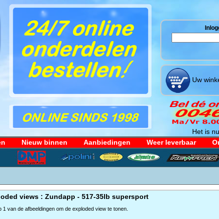
Inlog
Uw winke
Het is nu
en
Nieuw binnen
Aanbiedingen
Weer leverbaar
Or
oded views : Zundapp - 517-35lb supersport
op 1 van de afbeeldingen om de exploded view te tonen.