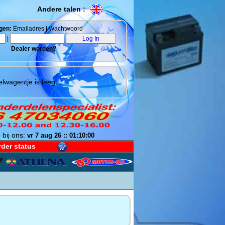
Andere talen :
gen:
Emailadres | Wachtwoord
|
Dealer worden?
lwagentje is leeg.
 bij ons:
vr 7 aug 26 :: 01:10:01
der status