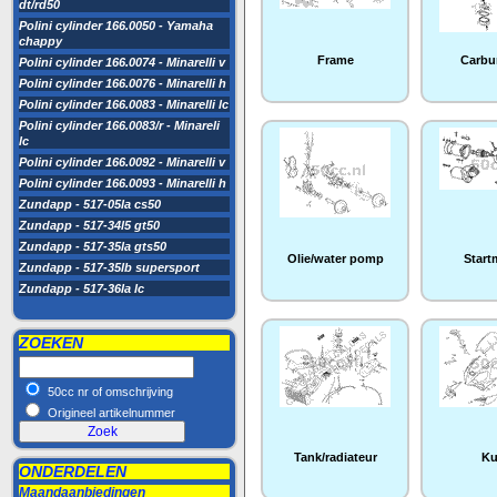
dt/rd50
Polini cylinder 166.0050 - Yamaha
chappy
Frame
Carbu
Polini cylinder 166.0074 - Minarelli v
Polini cylinder 166.0076 - Minarelli h
Polini cylinder 166.0083 - Minarelli lc
Polini cylinder 166.0083/r - Minareli
lc
Polini cylinder 166.0092 - Minarelli v
Polini cylinder 166.0093 - Minarelli h
Zundapp - 517-05la cs50
Zundapp - 517-34l5 gt50
Zundapp - 517-35la gts50
Olie/water pomp
Start
Zundapp - 517-35lb supersport
Zundapp - 517-36la lc
ZOEKEN
50cc nr of omschrijving
Origineel artikelnummer
Tank/radiateur
Ku
ONDERDELEN
Maandaanbiedingen