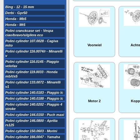
Bing - 12 - 15 mm
Derbi - Gpr50
Honda - Mb5
Honda - Mt5
Polini cranckcase set - Vespa
ciao/bravo/si/gilera eco
Polini cylinder 107.0028 - Cagiva
Voorwiel
Achte
mito
Polini cylinder 116.0074/r - Minarelli
v
Polini cylinder 116.0145 - Piaggio
velofax
Polini cylinder 119.0033 - Honda
mb/t/x5
Polini cylinder 133.0072 - Minarelli
v1
Polini cylinder 140.0183 - Piaggio lc
Polini cylinder 140.0188 - Piaggio lc
Motor 2
Kopp
Polini cylinder 140.0202 - Piaggio 4
stroke
Polini cylinder 144.0150 - Puch maxi
Polini cylinder 146.0800 - Aprilia
rs125
Polini cylinder 150.0603 - Morini
Polini cylinder 166.0047 - Yamaha