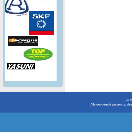
© M
Alle genoemde prijzen op dez