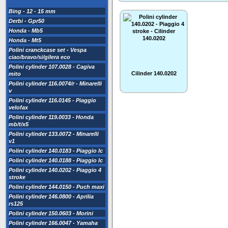
Bing - 12 - 15 mm
Derbi - Gpr50
Honda - Mb5
Honda - Mt5
Polini cranckcase set - Vespa
ciao/bravo/si/gilera eco
Polini cylinder 107.0028 - Cagiva
Cilinder 140.0202
mito
Polini cylinder 116.0074/r - Minarelli
v
Polini cylinder 116.0145 - Piaggio
velofax
Polini cylinder 119.0033 - Honda
mb/t/x5
Polini cylinder 133.0072 - Minarelli
v1
Polini cylinder 140.0183 - Piaggio lc
Polini cylinder 140.0188 - Piaggio lc
Polini cylinder 140.0202 - Piaggio 4
stroke
Polini cylinder 144.0150 - Puch maxi
Polini cylinder 146.0800 - Aprilia
rs125
Polini cylinder 150.0603 - Morini
Polini cylinder 166.0047 - Yamaha