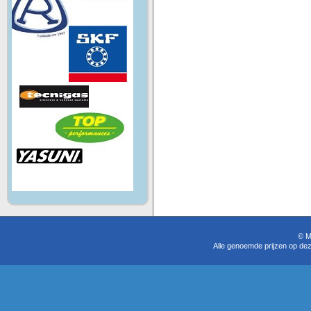
© M
Alle genoemde prijzen op dez