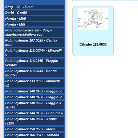
Bing - 12 - 15 mm
Derbi - Gpr50
Honda - Mb5
Honda - Mt5
Polini cranckcase set - Vespa
ciao/bravo/si/gilera eco
Polini cylinder 107.0028 - Cagiva
Cilinder 119.0033
mito
Polini cylinder 116.0074/r - Minarelli
v
Polini cylinder 116.0145 - Piaggio
velofax
Polini cylinder 119.0033 - Honda
mb/t/x5
Polini cylinder 133.0072 - Minarelli
v1
Polini cylinder 140.0183 - Piaggio lc
Polini cylinder 140.0188 - Piaggio lc
Polini cylinder 140.0202 - Piaggio 4
stroke
Polini cylinder 144.0150 - Puch maxi
Polini cylinder 146.0800 - Aprilia
rs125
Polini cylinder 150.0603 - Morini
Polini cylinder 166.0047 - Yamaha