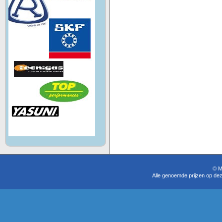
© M
Alle genoemde prijzen op dez