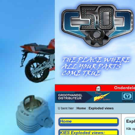
Onderdel
U bent hier :
Home
:
Exploded views
Home
Expl
Klik 
KIES Exploded views: