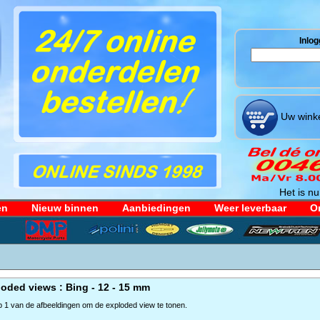
Inlog
Uw winke
Het is nu
en
Nieuw binnen
Aanbiedingen
Weer leverbaar
Or
oded views : Bing - 12 - 15 mm
op 1 van de afbeeldingen om de exploded view te tonen.