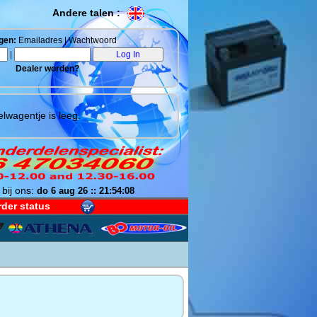
Andere talen :
gen:
Emailadres | Wachtwoord
|
Dealer worden?
lwagentje is leeg.
 bij ons:
do 6 aug 26 :: 21:54:09
der status