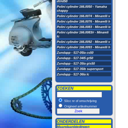
dt/rd50
Polini cylinder 166.0050 - Yamaha
chappy
Polini cylinder 166.0074 - Minarelli v
Polini cylinder 166.0076 - Minarelli h
Polini cylinder 166.0083 - Minarelli lc
Polini cylinder 166.0083/r - Minareli
lc
Polini cylinder 166.0092 - Minarelli v
Polini cylinder 166.0093 - Minarelli h
Zundapp - 517-05la cs50
Zundapp - 517-34l5 gt50
Zundapp - 517-35la gts50
Zundapp - 517-35lb supersport
Zundapp - 517-36la lc
ZOEKEN
50cc nr of omschrijving
Origineel artikelnummer
ONDERDELEN
Maandaanbiedingen