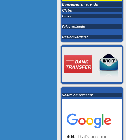
Evenementen agenda
Clubs
Links
Prive collectie
Dealer worden?
Valuta omrekenen: