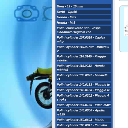
Bing - 12 - 15 mm
Derbi - Gpr50
Honda - Mb5
Honda - Mt5
Polini cranckcase set - Vespa
ciao/bravo/si/gilera eco
Polini cylinder 107.0028 - Cagiva
mito
Polini cylinder 116.0074/r - Minarelli
v
Polini cylinder 116.0145 - Piaggio
velofax
Polini cylinder 119.0033 - Honda
mb/t/x5
Polini cylinder 133.0072 - Minarelli
v1
Polini cylinder 140.0183 - Piaggio lc
Polini cylinder 140.0188 - Piaggio lc
Polini cylinder 140.0202 - Piaggio 4
stroke
Polini cylinder 144.0150 - Puch maxi
Polini cylinder 146.0800 - Aprilia
rs125
Polini cylinder 150.0603 - Morini
Polini cylinder 166.0047 - Yamaha