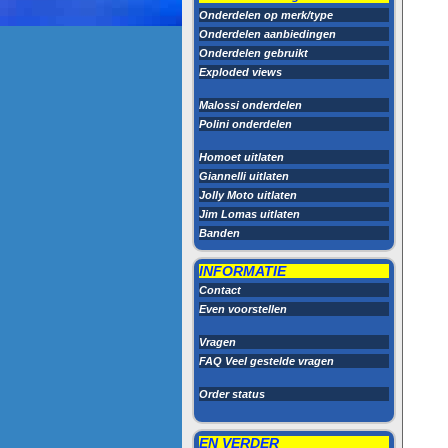
Onderdelen op merk/type
Onderdelen aanbiedingen
Onderdelen gebruikt
Exploded views
Malossi onderdelen
Polini onderdelen
Homoet uitlaten
Giannelli uitlaten
Jolly Moto uitlaten
Jim Lomas uitlaten
Banden
INFORMATIE
Contact
Even voorstellen
Vragen
FAQ Veel gestelde vragen
Order status
EN VERDER