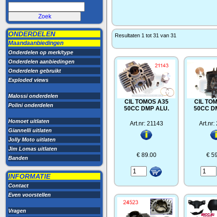
ONDERDELEN
Resultaten 1 tot 31 van 31
Maandaanbiedingen
Onderdelen op merk/type
Onderdelen aanbiedingen
Onderdelen gebruikt
Exploded views
Malossi onderdelen
CIL TOMOS A35
CIL TO
Polini onderdelen
50CC DMP ALU.
50CC D
Homoet uitlaten
Art.nr: 21143
Art.nr
Giannelli uitlaten
Jolly Moto uitlaten
Jim Lomas uitlaten
€ 89.00
€ 5
Banden
INFORMATIE
Contact
Even voorstellen
Vragen