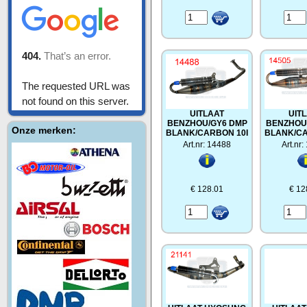
UITLAAT
UIT
BENZHOU/GY6 DMP
BENZHOU
Onze merken:
BLANK/CARBON 10I
BLANK/CA
Art.nr: 14488
Art.nr
€ 128.01
€ 12