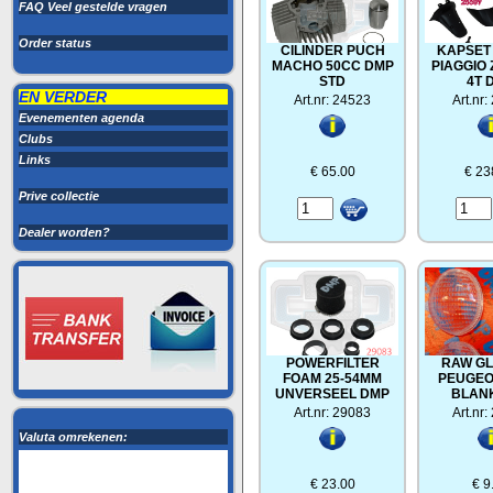
FAQ Veel gestelde vragen
Order status
CILINDER PUCH
KAPSET
MACHO 50CC DMP
PIAGGIO Z
STD
4T 
EN VERDER
Art.nr: 24523
Art.nr
Evenementen agenda
Clubs
Links
€ 65.00
€ 23
Prive collectie
Dealer worden?
POWERFILTER
RAW GL
FOAM 25-54MM
PEUGEO
UNVERSEEL DMP
BLAN
Art.nr: 29083
Art.nr
Valuta omrekenen:
€ 23.00
€ 9