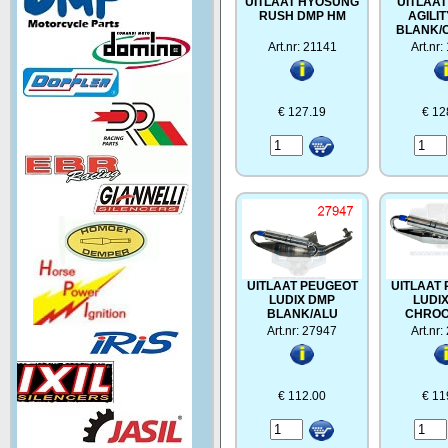
UITLAAT HYOSUNG
UITLAA
RUSH DMP HM
AGILI
BLANK/
Art.nr: 21141
Art.nr
€ 127.19
€ 12
UITLAAT PEUGEOT
UITLAAT
LUDIX DMP
LUDI
BLANK/ALU
CHROO
Art.nr: 27947
Art.nr
€ 112.00
€ 11