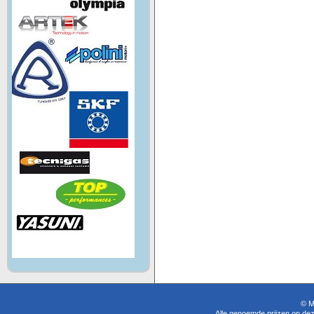
© M
Alle genoemde prijzen op dez