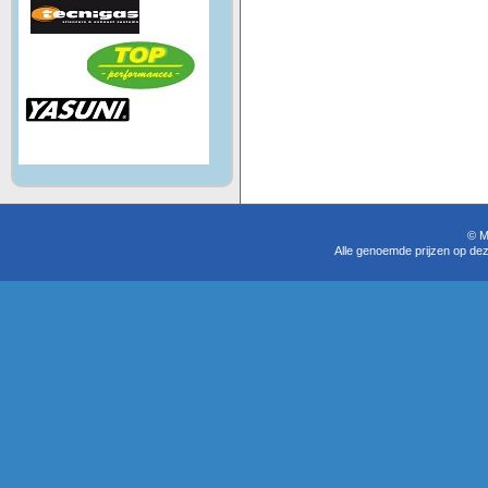
© M
Alle genoemde prijzen op dez