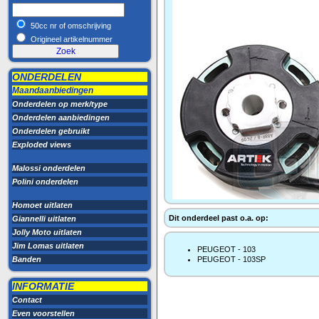
50cc nr of omschrijving
Origineel artikelnummer
ONDERDELEN
Maandaanbiedingen
Onderdelen op merk/type
Onderdelen aanbiedingen
Onderdelen gebruikt
Exploded views
Malossi onderdelen
Polini onderdelen
Homoet uitlaten
Dit onderdeel past o.a. op:
Giannelli uitlaten
Jolly Moto uitlaten
Jim Lomas uitlaten
PEUGEOT - 103
Banden
PEUGEOT - 103SP
INFORMATIE
Contact
Even voorstellen