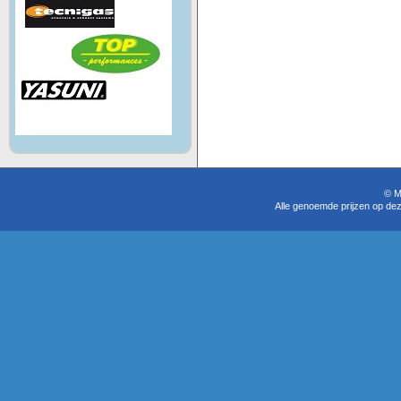
© M
Alle genoemde prijzen op dez