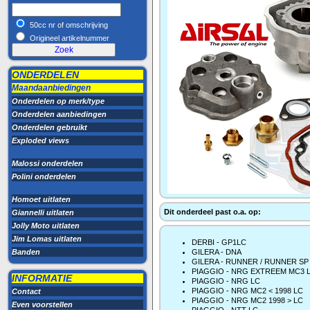
50cc nr of omschrijving
Origineel artikelnummer
ONDERDELEN
Maandaanbiedingen
Onderdelen op merk/type
Onderdelen aanbiedingen
Onderdelen gebruikt
Exploded views
Malossi onderdelen
Polini onderdelen
Homoet uitlaten
Dit onderdeel past o.a. op:
Giannelli uitlaten
Jolly Moto uitlaten
Jim Lomas uitlaten
DERBI - GP1LC
Banden
GILERA - DNA
GILERA - RUNNER / RUNNER SP
PIAGGIO - NRG EXTREEM MC3 
INFORMATIE
PIAGGIO - NRG LC
PIAGGIO - NRG MC2 < 1998 LC
Contact
PIAGGIO - NRG MC2 1998 > LC
Even voorstellen