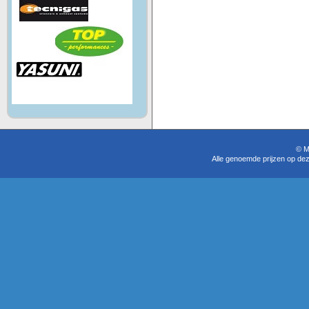
© M
Alle genoemde prijzen op dez