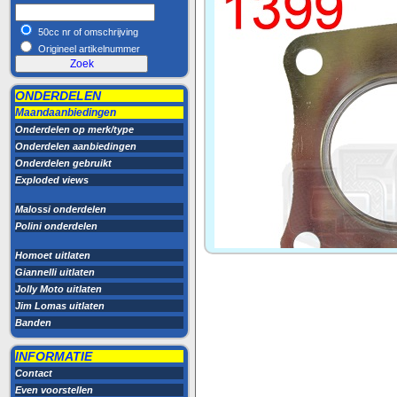
50cc nr of omschrijving
Origineel artikelnummer
ONDERDELEN
Maandaanbiedingen
Onderdelen op merk/type
Onderdelen aanbiedingen
Onderdelen gebruikt
Exploded views
Malossi onderdelen
Polini onderdelen
Homoet uitlaten
Giannelli uitlaten
Jolly Moto uitlaten
Jim Lomas uitlaten
Banden
INFORMATIE
Contact
Even voorstellen