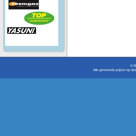
© M
Alle genoemde prijzen op dez