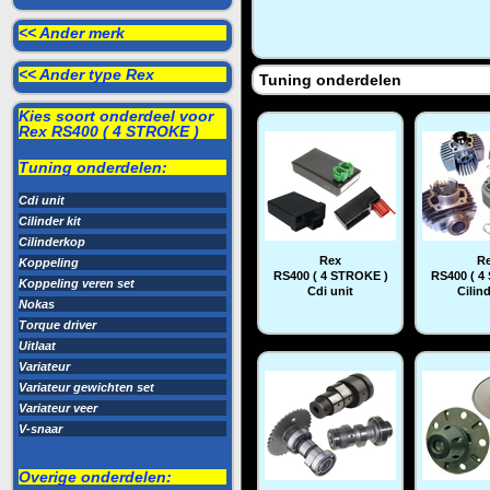
<< Ander merk
<< Ander type Rex
Tuning onderdelen
Kies soort onderdeel voor
Rex RS400 ( 4 STROKE )
Tuning onderdelen:
Cdi unit
Cilinder kit
Cilinderkop
Rex
R
Koppeling
RS400 ( 4 STROKE )
RS400 ( 4
Koppeling veren set
Cdi unit
Cilind
Nokas
Torque driver
Uitlaat
Variateur
Variateur gewichten set
Variateur veer
V-snaar
Overige onderdelen: