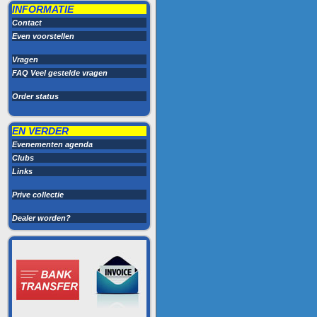
INFORMATIE
Contact
Even voorstellen
Vragen
FAQ Veel gestelde vragen
Order status
EN VERDER
Evenementen agenda
Clubs
Links
Prive collectie
Dealer worden?