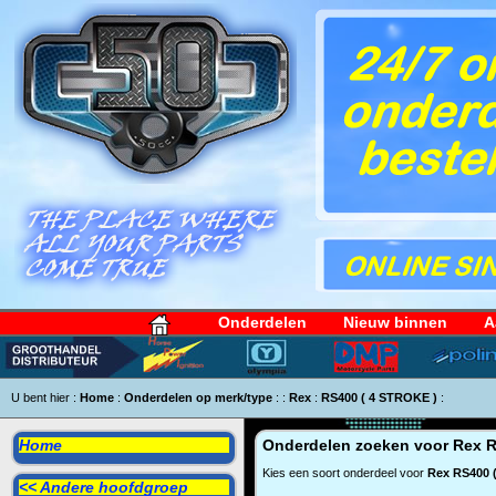
Onderdelen
Nieuw binnen
A
U bent hier :
Home
:
Onderdelen op merk/type
:
:
Rex
:
RS400 ( 4 STROKE )
:
Home
Onderdelen zoeken voor
Rex R
Kies een soort onderdeel voor
Rex RS400 
<< Andere hoofdgroep