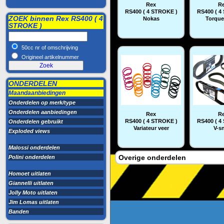
Rex
R
RS400 ( 4 STROKE )
RS400 ( 4
ZOEK binnen Rex RS400 ( 4
Nokas
Torque
STROKE )
50cc nr of omschrijving
Origineel artikelnummer
ONDERDELEN
Maandaanbiedingen
Onderdelen op merk/type
Onderdelen aanbiedingen
Rex
R
RS400 ( 4 STROKE )
RS400 ( 4
Onderdelen gebruikt
Variateur veer
V-s
Exploded views
Malossi onderdelen
Overige onderdelen
Polini onderdelen
Homoet uitlaten
Giannelli uitlaten
Jolly Moto uitlaten
Jim Lomas uitlaten
Banden