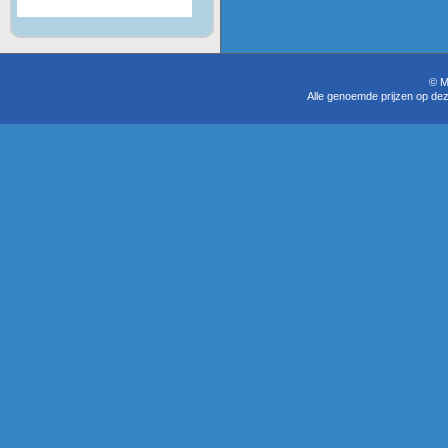
© M
Alle genoemde prijzen op dez