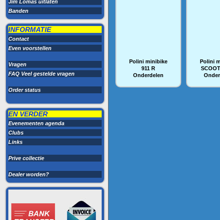
Jim Lomas uitlaten
Banden
INFORMATIE
Contact
Even voorstellen
Polini minibike
Polini 
Vragen
911 R
SCOOT
FAQ Veel gestelde vragen
Onderdelen
Onder
Order status
EN VERDER
Evenementen agenda
Clubs
Links
Prive collectie
Dealer worden?