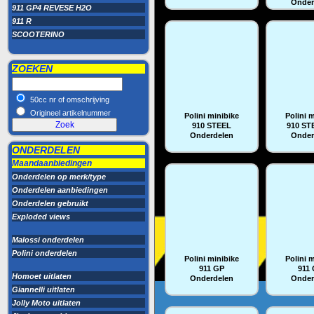
Onder
911 GP4 REVESE H2O
911 R
SCOOTERINO
ZOEKEN
50cc nr of omschrijving
Origineel artikelnummer
Polini minibike
Polini 
910 STEEL
910 ST
Onderdelen
Onder
ONDERDELEN
Maandaanbiedingen
Onderdelen op merk/type
Onderdelen aanbiedingen
Onderdelen gebruikt
Exploded views
Malossi onderdelen
Polini onderdelen
Polini minibike
Polini 
911 GP
911
Homoet uitlaten
Onderdelen
Onder
Giannelli uitlaten
Jolly Moto uitlaten