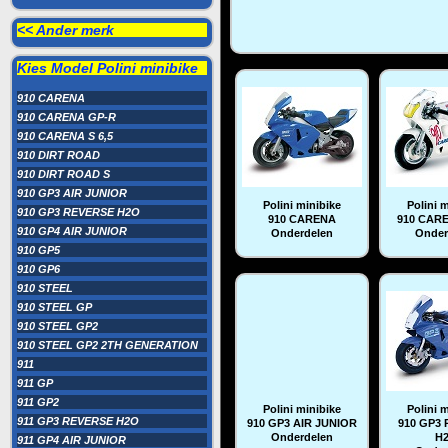
<< Ander merk
Kies Model
Polini minibike
910 CARENA
910 CARENA GP-R
910 CARENA S 6,5
910 DIRT ROAD
910 DIRT ROAD S
910 GP3 AIR JUNIOR
Polini minibike
Polini 
910 GP3 REVERSE H2O
910 CARENA
910 CAR
910 GP4 AIR JUNIOR
Onderdelen
Onder
910 GP5
910 GP6
910 STEEL
910 STEEL GP
910 STEEL GP2
910 STEEL GP2 2TH GENERATION
911
911 GP
911 GP2
Polini minibike
Polini 
911 GP3 REVERSE H2O
910 GP3 AIR JUNIOR
910 GP3
Onderdelen
H
911 GP4 AIR JUNIOR