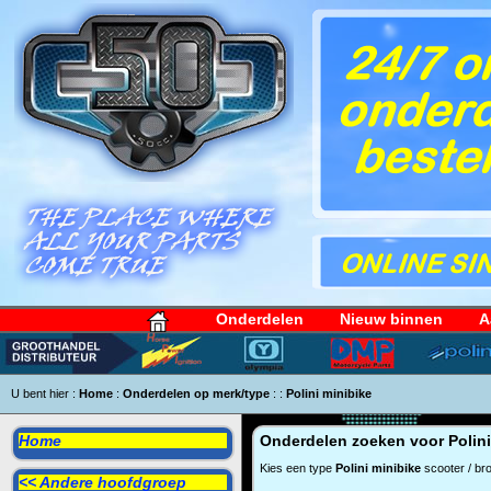
Onderdelen
Nieuw binnen
A
U bent hier :
Home
:
Onderdelen op merk/type
:
:
Polini minibike
Home
Onderdelen zoeken voor
Polin
Kies een type
Polini minibike
scooter / bro
<< Andere hoofdgroep