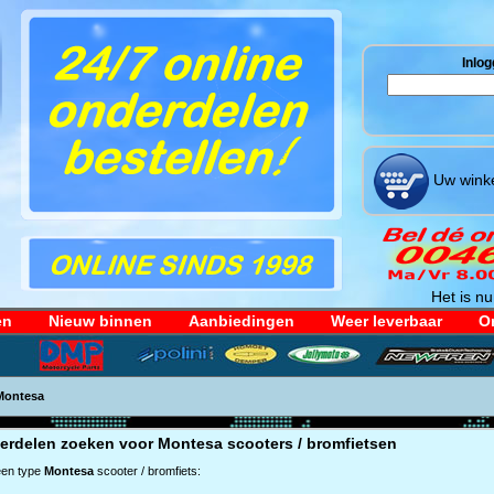
Inlog
Uw winke
Het is nu
en
Nieuw binnen
Aanbiedingen
Weer leverbaar
Or
Montesa
erdelen zoeken voor
Montesa
scooters / bromfietsen
een type
Montesa
scooter / bromfiets: