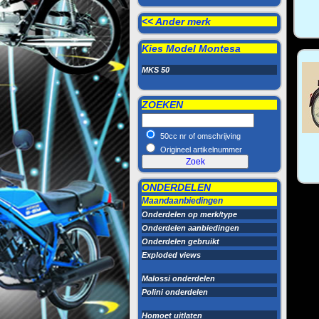
<< Ander merk
Kies Model
Montesa
MKS 50
ZOEKEN
50cc nr of omschrijving
Origineel artikelnummer
ONDERDELEN
Maandaanbiedingen
Onderdelen op merk/type
Onderdelen aanbiedingen
Onderdelen gebruikt
Exploded views
Malossi onderdelen
Polini onderdelen
Homoet uitlaten