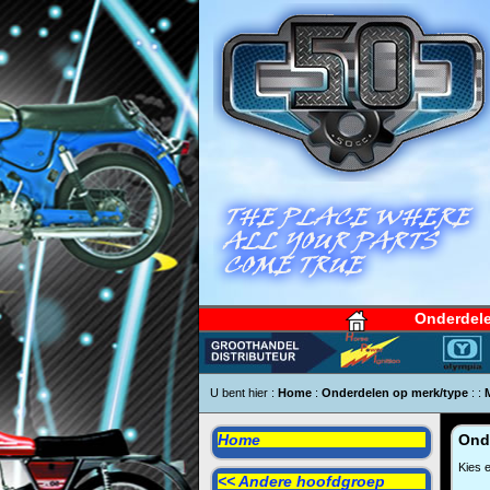
Onderdel
U bent hier :
Home
:
Onderdelen op merk/type
:
:
Home
Ond
Kies 
<< Andere hoofdgroep