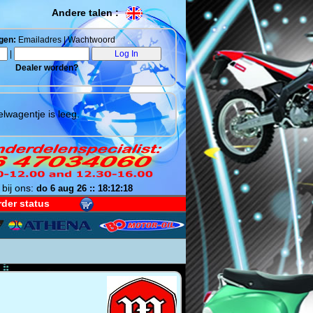
Andere talen :
gen:
Emailadres | Wachtwoord
|
Dealer worden?
lwagentje is leeg.
 bij ons:
do 6 aug 26 :: 18:12:19
der status