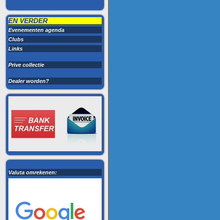
EN VERDER
Evenementen agenda
Clubs
Links
Prive collectie
Dealer worden?
Valuta omrekenen: