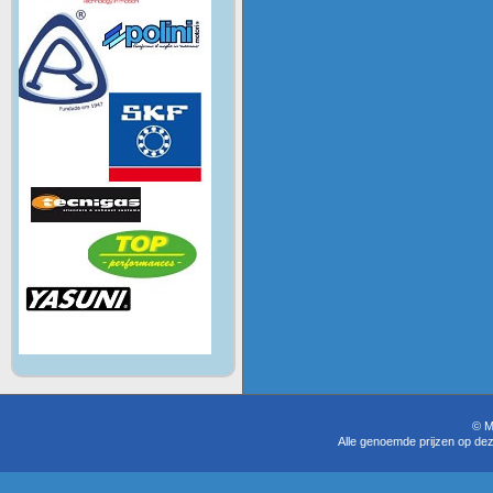
© M
Alle genoemde prijzen op dez