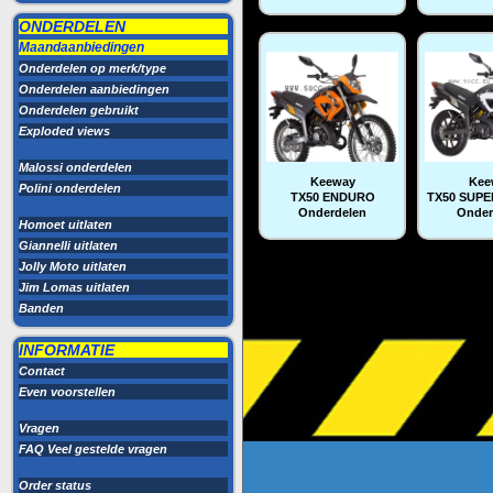
ONDERDELEN
Maandaanbiedingen
Onderdelen op merk/type
Onderdelen aanbiedingen
Onderdelen gebruikt
Exploded views
Malossi onderdelen
Keeway
Kee
Polini onderdelen
TX50 ENDURO
TX50 SUP
Onderdelen
Onder
Homoet uitlaten
Giannelli uitlaten
Jolly Moto uitlaten
Jim Lomas uitlaten
Banden
INFORMATIE
Contact
Even voorstellen
Vragen
FAQ Veel gestelde vragen
Order status