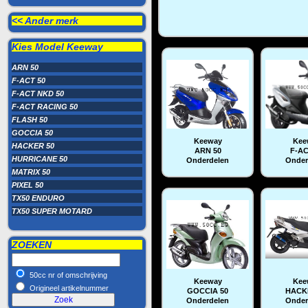
<< Ander merk
Kies Model
Keeway
ARN 50
F-ACT 50
F-ACT NKD 50
F-ACT RACING 50
FLASH 50
GOCCIA 50
Keeway
Kee
HACKER 50
ARN 50
F-AC
HURRICANE 50
Onderdelen
Onder
MATRIX 50
PIXEL 50
TX50 ENDURO
TX50 SUPER MOTARD
ZOEKEN
50cc nr of omschrijving
Keeway
Kee
Origineel artikelnummer
GOCCIA 50
HACK
Onderdelen
Onder