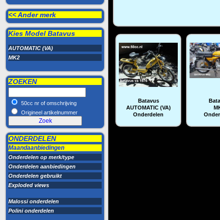
<< Ander merk
Kies Model
Batavus
AUTOMATIC (VA)
MK2
ZOEKEN
Batavus
Bat
50cc nr of omschrijving
AUTOMATIC (VA)
M
Origineel artikelnummer
Onderdelen
Onder
ONDERDELEN
Maandaanbiedingen
Onderdelen op merk/type
Onderdelen aanbiedingen
Onderdelen gebruikt
Exploded views
Malossi onderdelen
Polini onderdelen