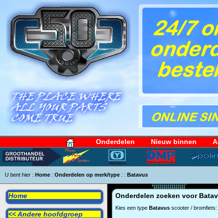
Onderdelen
Nieuw binnen
A
U bent hier :
Home
:
Onderdelen op merk/type
:
:
Batavus
Home
Onderdelen zoeken voor
Bata
Kies een type
Batavus
scooter / bromfiets:
<< Andere hoofdgroep