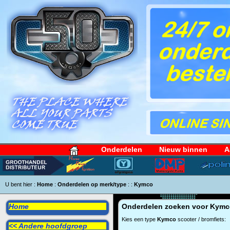
Onderdelen
Nieuw binnen
A
U bent hier :
Home
:
Onderdelen op merk/type
:
:
Kymco
Home
Onderdelen zoeken voor
Kymc
Kies een type
Kymco
scooter / bromfiets:
<< Andere hoofdgroep