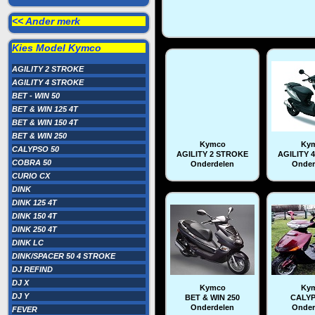
<< Ander merk
Kies Model
Kymco
AGILITY 2 STROKE
AGILITY 4 STROKE
BET - WIN 50
BET & WIN 125 4T
BET & WIN 150 4T
BET & WIN 250
Kymco
Ky
CALYPSO 50
AGILITY 2 STROKE
AGILITY 
COBRA 50
Onderdelen
Onder
CURIO CX
DINK
DINK 125 4T
DINK 150 4T
DINK 250 4T
DINK LC
DINK/SPACER 50 4 STROKE
DJ REFIND
DJ X
Kymco
Ky
DJ Y
BET & WIN 250
CALYP
Onderdelen
Onder
FEVER