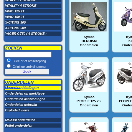
VITALITY 2 STROKE
VITALITY 4 STROKE
VIVIO 125 2T
VIVIO 150 2T
X-CITING 300
X-CITING 500
YAGER GT50 ( 4 STROKE )
Kymco
Ky
HEROISM
K
Onderdelen
Onder
ZOEKEN
50cc nr of omschrijving
Origineel artikelnummer
ONDERDELEN
Maandaanbiedingen
Onderdelen op merk/type
Kymco
Ky
Onderdelen aanbiedingen
PEOPLE 125 2S.
PEOPLE 
Onderdelen gebruikt
Onderdelen
Onder
Exploded views
Malossi onderdelen
Polini onderdelen