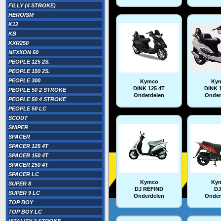
FILLY (4 STROKE)
HEROISM
K12
KB
KXR250
NEXXON 50
PEOPLE 125 2S.
PEOPLE 150 2S.
PEOPLE 300
Kymco
Ky
DINK 125 4T
DINK 
PEOPLE 50 2 STROKE
Onderdelen
Onder
PEOPLE 50 4 STROKE
PEOPLE 50 LC
SCOUT
SNIPER
SPACER
SPACER 125 4T
SPACER 150 4T
SPACER 250 4T
SPACER LC
Kymco
Ky
SUPER 8
DJ REFIND
DJ
SUPER 9 LC
Onderdelen
Onder
TOP BOY
TOP BOY LC