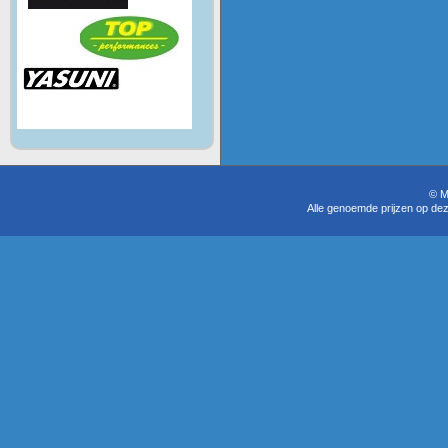
© M
Alle genoemde prijzen op dez