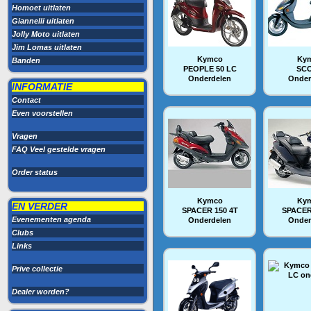
Homoet uitlaten
Giannelli uitlaten
Jolly Moto uitlaten
Jim Lomas uitlaten
Kymco
Ky
Banden
PEOPLE 50 LC
SC
Onderdelen
Onder
INFORMATIE
Contact
Even voorstellen
Vragen
FAQ Veel gestelde vragen
Order status
Kymco
Ky
EN VERDER
SPACER 150 4T
SPACER
Evenementen agenda
Onderdelen
Onder
Clubs
Links
Prive collectie
Dealer worden?