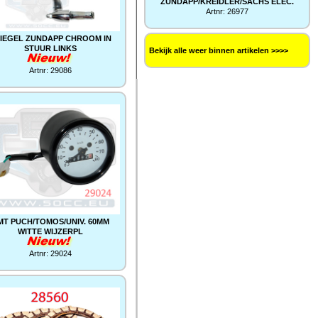
ZUNDAPP/KREIDLER/SACHS ELEC.
Artnr: 26977
IEGEL ZUNDAPP CHROOM IN
STUUR LINKS
Bekijk alle weer binnen artikelen >>>>
Artnr: 29086
MT PUCH/TOMOS/UNIV. 60MM
WITTE WIJZERPL
Artnr: 29024