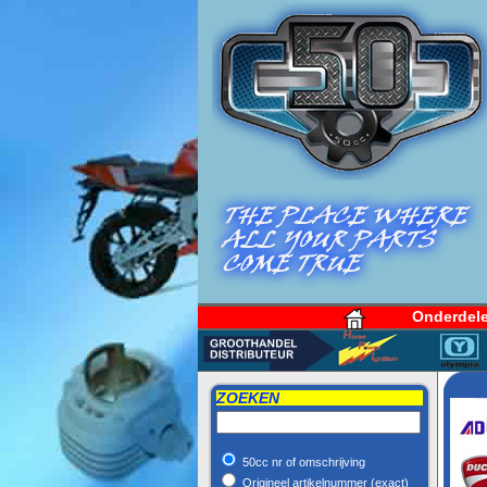
Onderdel
ZOEKEN
50cc nr of omschrijving
Origineel artikelnummer (exact)