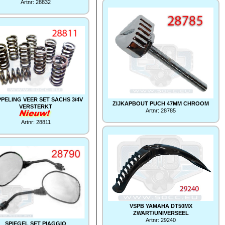
Artnr: 28832
PELING VEER SET SACHS 3/4V
ZIJKAPBOUT PUCH 47MM CHROOM
VERSTERKT
Artnr: 28785
Artnr: 28811
VSPB YAMAHA DT50MX
ZWART/UNIVERSEEL
Artnr: 29240
SPIEGEL SET PIAGGIO