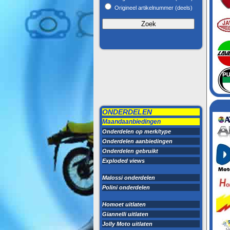
Origineel artikelnummer (deels)
ONDERDELEN
Maandaanbiedingen
Onderdelen op merk/type
Onderdelen aanbiedingen
Onderdelen gebruikt
Exploded views
Malossi onderdelen
Polini onderdelen
Homoet uitlaten
Giannelli uitlaten
Jolly Moto uitlaten