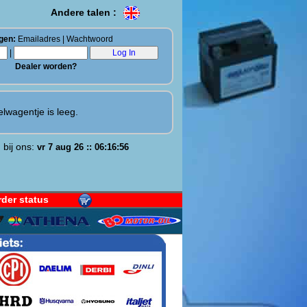
Andere talen :
gen:
Emailadres | Wachtwoord
|
Dealer worden?
lwagentje is leeg.
 bij ons:
vr 7 aug 26 :: 06:16:57
der status