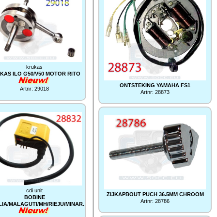
krukas
KAS ILO G50/V50 MOTOR RITO
ONTSTEKING YAMAHA FS1
Artnr: 29018
Artnr: 28873
cdi unit
ZIJKAPBOUT PUCH 36.5MM CHROOM
BOBINE
Artnr: 28786
LIA/MALAGUTI/MH/RIEJU/MINAR.