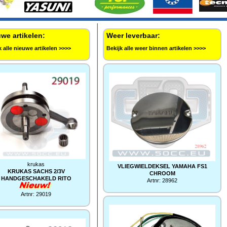
we artikelen:
Weer leverbaar:
k alle nieuwe artikelen >>>>
Bekijk alle weer binnen artikelen >>>>
krukas
VLIEGWIELDEKSEL YAMAHA FS1
KRUKAS SACHS 2/3V
CHROOM
HANDGESCHAKELD RITO
Artnr: 28962
Artnr: 29019