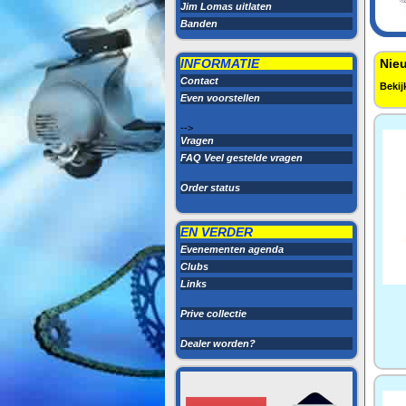
Jim Lomas uitlaten
Banden
INFORMATIE
Nieu
Contact
Bekij
Even voorstellen
-->
Vragen
FAQ Veel gestelde vragen
Order status
EN VERDER
Evenementen agenda
Clubs
Links
Prive collectie
Dealer worden?