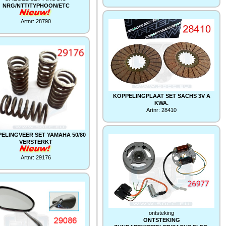
NRG/NTT/TYPHOON/ETC
Artnr: 28790
KOPPELINGPLAAT SET SACHS 3V A
KWA.
Artnr: 28410
ELINGVEER SET YAMAHA 50/80
VERSTERKT
Artnr: 29176
ontsteking
ONTSTEKING